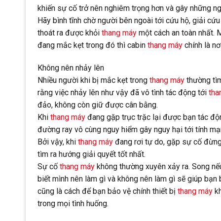
khiến sự cố trở nên nghiêm trọng hơn và gây những ng
Hãy bình tĩnh chờ người bên ngoài tới cứu hộ, giải cứ
thoát ra được khỏi
thang máy
một cách an toàn nhất. 
đang mắc kẹt trong đó thì cabin
thang máy
chính là nơ
Không nên nhảy lên
Nhiều người khi bị mắc kẹt trong
thang máy
thường tìm
rằng việc nhảy lên như vậy đã vô tình tác động tới
tha
đảo, không còn giữ được cân bằng.
Khi
thang máy
đang gặp trục trặc lại được bạn tác độn
đường ray vô cùng nguy hiểm gây nguy hại tới tính m
Bởi vậy, khi
thang máy
đang rơi tự do, gặp sự cố đừng 
tìm ra hướng giải quyết tốt nhất.
Sự cố
thang máy
không thường xuyên xảy ra. Song nếu
biết mình nên làm gì và không nên làm gì sẽ giúp bạn
cũng là cách để bạn bảo vệ chính thiết bị
thang máy
kh
trong mọi tình huống.