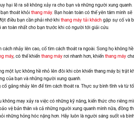
uy hại lẽ ra sẽ không xảy ra cho bạn và những người xung quanh.
u bạn thoát khỏi
thang máy
. Bạn hoàn toàn có thể yên tâm mình sẽ
Một điều bạn cần phải nhớ khi
thang máy tải khách
gặp sự cố và 
i an toàn nhất cho bạn trước khi có người tới giải cứu.
 cách nhảy lên cao, cố tìm cách thoát ra ngoài. Song họ không hề
ng máy
, có thể khiến
thang máy
rơi nhanh hơn, khiến
thang máy
ch
g một lực không hề nhỏ lên đôi khi còn khiến thang máy bị trật k
ạng của bạn và những người xung quanh.
cố gắng nhảy lên để tìm cách thoát ra. Thực sự bình tĩnh và từ t
 không may xảy ra việc có những kỹ năng, kiến thức cho riêng mì
 bảo vệ bản thân và cả những người xung quanh mình nữa, đồng th
ỏi những hỏng hóc nặng hơn. Hãy luôn là người sáng suốt và bình