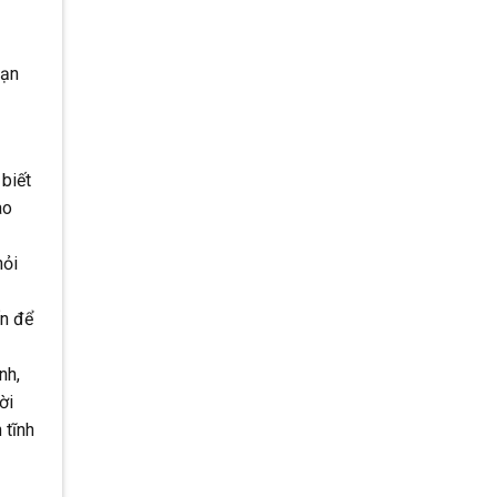
bạn
 biết
ao
hỏi
ốn để
nh,
ời
 tĩnh