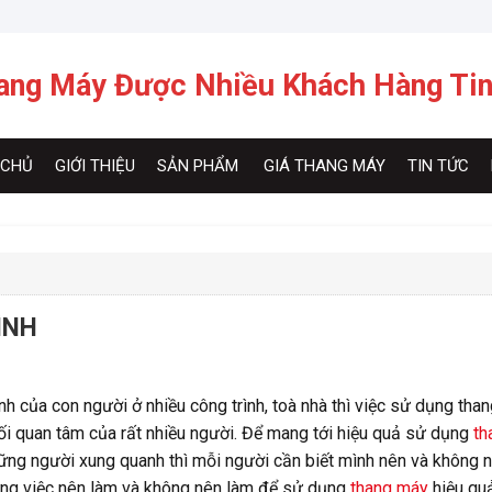
ang Máy Được Nhiều Khách Hàng Ti
 CHỦ
GIỚI THIỆU
SẢN PHẨM
GIÁ THANG MÁY
TIN TỨC
ÌNH
nh của con người ở nhiều công trình, toà nhà thì việc sử dụng tha
ối quan tâm của rất nhiều người. Để mang tới hiệu quả sử dụng
th
hững người xung quanh thì mỗi người cần biết mình nên và không 
ững việc nên làm và không nên làm để sử dụng
thang máy
hiệu qu