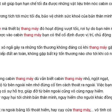
t sẽ giúp bạn hạn chế tối đa được những vật liệu trên nóc cabin c
ơng tích tới mức tối đa, bảo vệ chính sức khoẻ của bản thân mình
y
mà thiết bị
thang máy
đó hoạt động vượt tốc, rơi tự do bạn nên
ược vào cabin
thang máy
bạn có thể cố định được vị trí, chủ động
 bị xô ngã gây ra những tổn thương không đáng có khi
thang máy
g
iếp đất an toàn, không gặp bất kỳ tổn thương nào cho tới khi có 
ong cabin
thang máy
dù vẫn biết cabin
thang máy
nhỏ, ngột ngạt,
 từ bên ngoài nên nhớ đừng cố tìm cách thoát ra ngoài. Việc bạn
g có sự hỗ trợ, giúp đỡ từ bên ngoài cũng vô cùng nguy hiểm.
 nguy hại tới chính bản thân mình, nguy hiểm cho người khác đồn
t ra ngoài bằng lối thoát hiểm, hay cạy cửa
thang máy
,… vô tình có