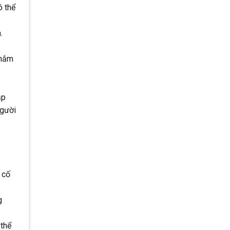
ó thể
.
 nắm
ặp
người
 cố
g
 thể