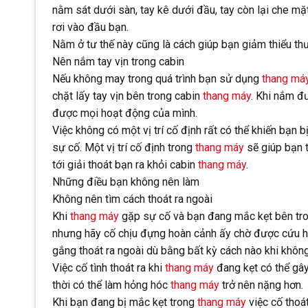
nằm sát dưới sàn, tay kê dưới đầu, tay còn lại che mặ
rơi vào đầu bạn.
Nằm ở tư thế này cũng là cách giúp bạn giảm thiểu thư
Nên nắm tay vịn trong cabin
Nếu không may trong quá trình bạn sử dụng
thang má
chặt lấy tay vịn bên trong cabin
thang máy
. Khi nắm đ
được mọi hoạt động của mình.
Việc không có một vị trí cố định rất có thể khiến bạn
sự cố. Một vị trí cố định trong
thang máy
sẽ giúp bạn t
tới giải thoát bạn ra khỏi cabin
thang máy
.
Những điều bạn không nên làm
Không nên tìm cách thoát ra ngoài
Khi
thang máy
gặp sự cố và bạn đang mắc kẹt bên tr
nhưng hãy cố chịu đựng hoàn cảnh ấy chờ được cứu hộ
gắng thoát ra ngoài dù bằng bất kỳ cách nào khi khôn
Việc cố tình thoát ra khi
thang máy
đang kẹt có thể gây
thời có thể làm hỏng hóc
thang máy
trở nên nặng hơn.
Khi bạn đang bị mắc kẹt trong
thang máy
việc cố thoá