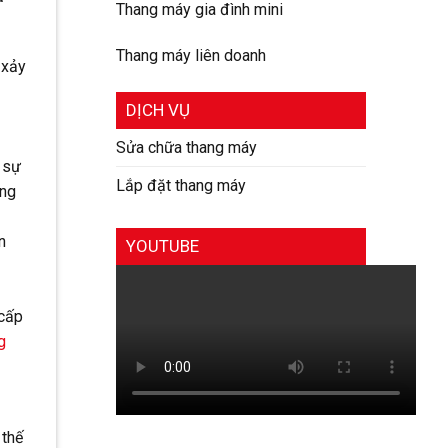
Thang máy gia đình mini
Thang máy liên doanh
 xảy
DỊCH VỤ
Sửa chữa thang máy
 sự
Lắp đặt thang máy
ọng
n
YOUTUBE
 cấp
g
 thế