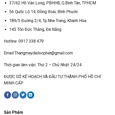
37/62 Hồ Văn Long, P.BHHB, Q.Bình Tân, TP.HCM
56 Quốc Lộ 14, Đồng Xoài, Bình Phước
189/5 Đường 2/4, Tp.Nha Trang, Khánh Hòa
145 Tôn Đức Thắng, Đà Nẵng
Hotline: 0917 338 479
Email:Thangmaydailocphat@gmail.com
Thời gian làm việc: Thứ 2 – Chủ Nhật: 24/24
ĐƯỢC SỞ KẾ HOẠCH VÀ ĐẦU TƯ THÀNH PHỐ HỒ CHÍ
MINH CẤP
Sản Phẩm