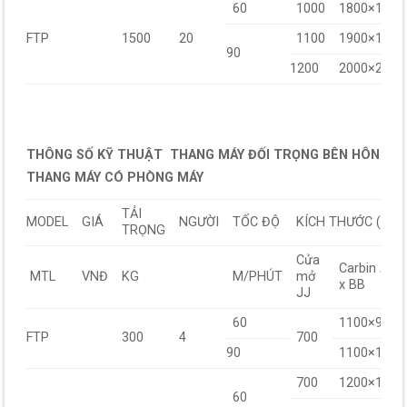
60
1000
1800×1800
FTP
1500
20
1100
1900×1900
90
1200
2000×2000
THÔNG SỐ KỸ THUẬT THANG MÁY ĐỐI TRỌNG BÊN HÔNG
THANG MÁY CÓ PHÒNG MÁY
TẢI
MODEL
GIÁ
NGƯỜI
TỐC ĐỘ
KÍCH THƯỚC (mm
TRỌNG
Cửa
Carbin AA
MTL
VNĐ
KG
M/PHÚT
mở
x BB
JJ
60
1100×900
FTP
300
4
700
90
1100×1000
700
1200×1000
60