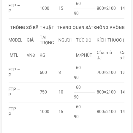
60
FTP –
1000
15
800×2100
1400×
P
90
THÔNG SỐ KỸ THUẬT THANG QUAN SÁT
KHÔNG PHÒNG MÁ
TẢI
MODEL
GIÁ
NGƯỜI
TỐC ĐỘ
KÍCH THƯỚC (mm
TRỌNG
Cửa mở
Carbi
MTL
VNĐ
KG
M/PHÚT
JJ
x BB
60
FTP –
600
8
700×2100
1200×
P
90
60
FTP –
750
10
800×2100
1400×
P
90
60
FTP –
1000
15
800×2100
1400×
P
90