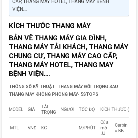
CẤP, THANG MÁY HOTEL, THANG MAY BỆNH
VIỆN….
KÍCH THƯỚC THANG MÁY
BẢN VẼ THANG MÁY GIA ĐÌNH,
THANG MÁY TẢI KHÁCH, THANG MÁY
CHUNG CƯ, THANG MÁY CAO CẤP,
THANG MÁY HOTEL, THANG MAY
BỆNH VIỆN….
THÔNG SỐ KỸ THUẬT THANG MÁY ĐỐI TRỌNG SAU
THANG MÁY KHÔNG PHÒNG MÁY- 5STOPS
TẢI
MODEL
GIÁ
NGƯỜI
TỐC ĐỘ
KÍCH THƯỚC (mm
TRỌNG
Cửa
Carbin AA
MTL
VNĐ
KG
M/PHÚT
mở
x BB
JJ