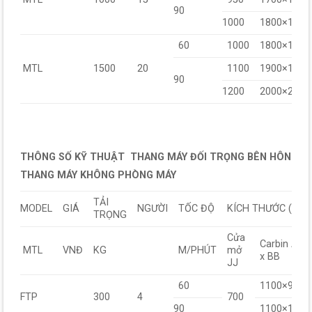
90
1000
1800×1700
60
1000
1800×1800
MTL
1500
20
1100
1900×1900
90
1200
2000×2000
THÔNG SỐ KỸ THUẬT THANG MÁY ĐỐI TRỌNG BÊN HÔNG
THANG MÁY KHÔNG PHÒNG MÁY
TẢI
MODEL
GIÁ
NGƯỜI
TỐC ĐỘ
KÍCH THƯỚC (mm
TRỌNG
Cửa
Carbin AA
MTL
VNĐ
KG
M/PHÚT
mở
x BB
JJ
60
1100×900
FTP
300
4
700
90
1100×1000