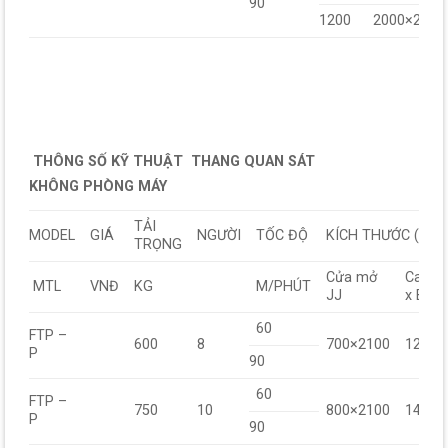
90
1200
2000×2000
THÔNG SỐ KỸ THUẬT THANG QUAN SÁT
KHÔNG PHÒNG MÁY
TẢI
MODEL
GIÁ
NGƯỜI
TỐC ĐỘ
KÍCH THƯỚC (mm
TRỌNG
Cửa mở
Carbi
MTL
VNĐ
KG
M/PHÚT
JJ
x BB
60
FTP –
600
8
700×2100
1200×
P
90
60
FTP –
750
10
800×2100
1400×
P
90