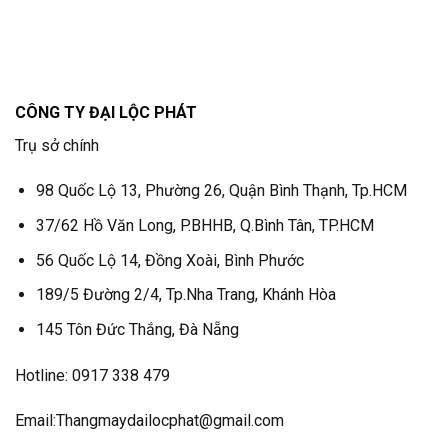
CÔNG TY ĐẠI LỘC PHÁT
Trụ sở chính
98 Quốc Lộ 13, Phường 26, Quận Bình Thạnh, Tp.HCM
37/62 Hồ Văn Long, P.BHHB, Q.Bình Tân, TP.HCM
56 Quốc Lộ 14, Đồng Xoài, Bình Phước
189/5 Đường 2/4, Tp.Nha Trang, Khánh Hòa
145 Tôn Đức Thắng, Đà Nẵng
Hotline: 0917 338 479
Email:Thangmaydailocphat@gmail.com